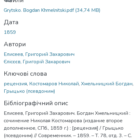
Файли
Grytsko. Bogdan Khmelnitski.pdf
(34,74 MB)
Дата
1859
Автори
Елисеев, Григорий Захарович
Єлісєєв, Григорій Захарович
Ключові слова
рецензия
,
Костомаров Николай
,
Хмельницкий Богдан
,
Грыцько (псевдоним)
Бібліографічний опис
Елисеев, Григорий Захарович. Богдан Хмельницкий :
сочинение Николая Костомарова (издание второе
дополненное, СПб., 1859 г.) : [рецензия] / Грыцько
(псевдоним) // Современник. – 1859. – Т. 78, отд. 3. – С.