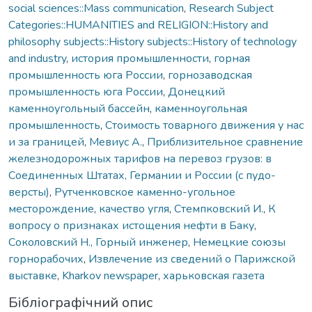
social sciences::Mass communication
,
Research Subject
Categories::HUMANITIES and RELIGION::History and
philosophy subjects::History subjects::History of technology
and industry
,
история промышленности
,
горная
промышленность юга России
,
горнозаводская
промышленность юга России
,
Донецкий
каменноугольный бассейн
,
каменноугольная
промышленность
,
Стоимость товарного движения у нас
и за границей
,
Мевиус А.
,
Приблизительное сравнение
железнодорожных тарифов на перевоз грузов: в
Соединенных Штатах, Германии и России (с пудо-
версты)
,
Рутченковское каменно-угольное
месторождение
,
качество угля
,
Стемпковский И.
,
К
вопросу о признаках истощения нефти в Баку
,
Соколовский Н., Горный инженер
,
Немецкие союзы
горнорабочих
,
Извлечение из сведений о Парижской
выставке
,
Kharkov newspaper
,
харьковская газета
Бібліографічний опис