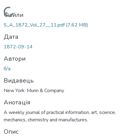
Вантажиться...
Файли
S_A_1872_Vol_27__11.pdf
(7,62 MB)
Дата
1872-09-14
Автори
б/а
Видавець
New York. Munn & Company
Анотація
A weekly journal of practical information, art, science,
mechanics, chemistry and manufactures.
Опис