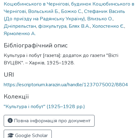
Коцюбинського в Чернігові
,
будинок Коцюбинського в
Чернігові
,
Вольський Б.
,
Божко С.
,
Стефаник Василь
(До приїзду на Радянську Україну)
,
Влизько О.
,
Дніпрельстан
,
фізкультура
,
Блях В.А.
,
Холостенко Є.
,
Ярмоленко А.
Бібліографічний опис
Культура і побут [газета]: додаток до газети "Вісті
ВУЦВК". – Харків, 1925–1928.
URI
https://escriptorium.karazin.ua/handle/1237075002/8804
Колекції
"Культура і побут" (1925–1928 рр.)
Повна інформація про документ
Google Scholar