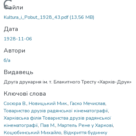
Вантажиться...
Файли
Kultura_i_Pobut_1928_43.pdf
(13,56 MB)
Дата
1928-11-06
Автори
б/а
Видавець
Друга друкарня ім. т. Блакитного Тресту «Харків-Друк»
Ключові слова
Сосюра В.
,
Новицький Мик.
,
Гаско Мечислав
,
Товариство друзів радянської кінематографії
,
Харківська філія Товариства друзів радянської
кінематографії
,
Пав М.
,
Мартель Рене у Харкові
,
Коцюбинський Михайло
,
Відкриття будинку