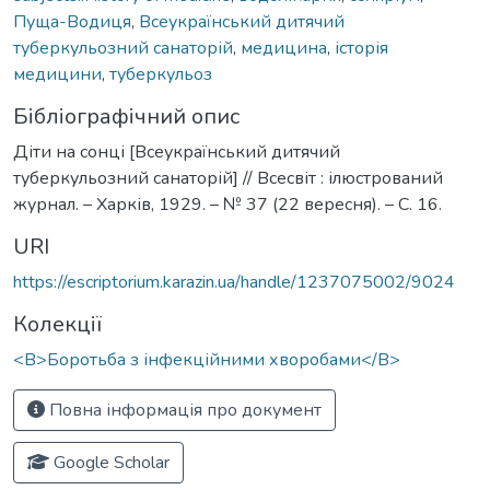
Пуща-Водиця
,
Всеукраїнський дитячий
туберкульозний санаторій
,
медицина
,
історія
медицини
,
туберкульоз
Бібліографічний опис
Діти на сонці [Всеукраїнський дитячий
туберкульозний санаторій] // Всесвіт : ілюстрований
журнал. – Харків, 1929. – № 37 (22 вересня). – С. 16.
URI
https://escriptorium.karazin.ua/handle/1237075002/9024
Колекції
<B>Боротьба з інфекційними хворобами</B>
Повна інформація про документ
Google Scholar