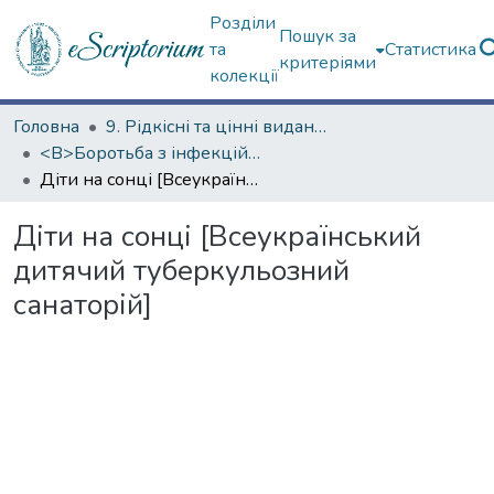
Розділи
Пошук за
та
Статистика
критеріями
колекції
Головна
9. Рідкісні та цінні видання
<B>Боротьба з інфекційними хворобами</B>
Діти на сонці [Всеукраїнський дитячий туберкульозний санаторій]
Діти на сонці [Всеукраїнський
дитячий туберкульозний
санаторій]