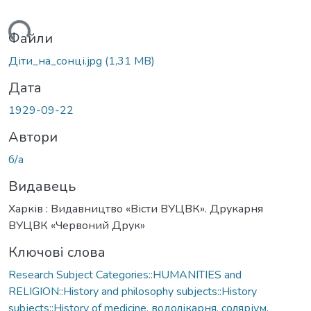
ажиться...
Файли
Діти_на_сонці.jpg
(1,31 MB)
Дата
1929-09-22
Автори
б/а
Видавець
Харків : Видавництво «Вісти ВУЦВК». Друкарня
ВУЦВК «Червоний Друк»
Ключові слова
Research Subject Categories::HUMANITIES and
RELIGION::History and philosophy subjects::History
subjects::History of medicine
,
водолікарня
,
соляріум
,