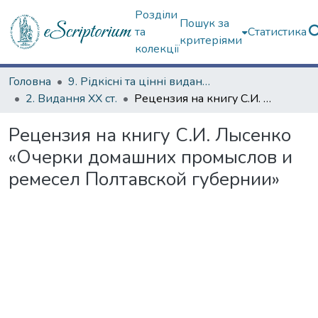
Розділи
Пошук за
та
Статистика
критеріями
колекції
Головна
9. Рідкісні та цінні видання
2. Видання ХХ ст.
Рецензия на книгу С.И. Лысенко «Очерки домашних промыслов и ремесел Полтавской губернии»
Рецензия на книгу С.И. Лысенко
«Очерки домашних промыслов и
ремесел Полтавской губернии»