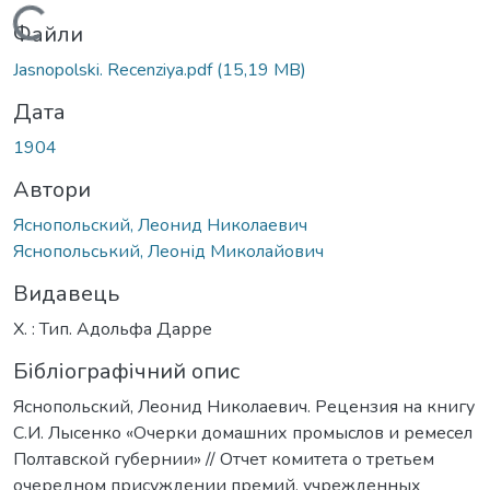
Вантажиться...
Файли
Jasnopolski. Recenziya.pdf
(15,19 MB)
Дата
1904
Автори
Яснопольский, Леонид Николаевич
Яснопольський, Леонід Миколайович
Видавець
Х. : Тип. Адольфа Дарре
Бібліографічний опис
Яснопольский, Леонид Николаевич. Рецензия на книгу
С.И. Лысенко «Очерки домашних промыслов и ремесел
Полтавской губернии» // Отчет комитета о третьем
очередном присуждении премий, учрежденных