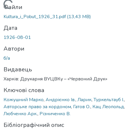
Вантажиться...
Файли
Kultura_i_Pobut_1926_31.pdf
(13,43 MB)
Дата
1926-08-01
Автори
б/а
Видавець
Харків: Друкарня ВУЦВКу – «Червоний Друк»
Ключові слова
Кожушний Марко
,
Андрієнко Ів.
,
Ларик
,
Туркельтауб І.
,
Авторське право за кордоном
,
Гатов О.
,
Кац Леопольд
,
Любченко Арк.
,
Різниченко В.
Бібліографічний опис