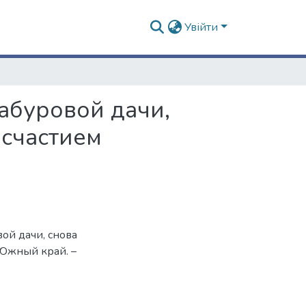
Увійти
Сабуровой дачи,
есчастием
вой дачи, снова
 Южный край. –