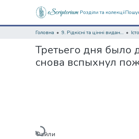
Розділи та колекції
Пошук
Головна
9. Рідкісні та цінні видання
Третьего дня было д
снова вспыхнул по
Вантажиться...
Файли