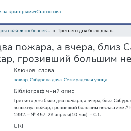
 за критеріями
Статистика
Історія пожежної безпеки (сторінками періодичних видань)
Третьего дня было два пожара, а вчера, близ Сабуровой дачи, снова вспыхнул пожар, грозивший большим несчастием
ва пожара, а вчера, близ 
жар, грозивший большим н
Ключові слова
пожар
,
Сабурова дача
,
Семирадская улица
Бібліографічний опис
Третьего дня было два пожара, а вчера, близ Сабуро
вспыхнул пожар, грозивший большим несчастием //
1882. – № 457: 28 апреля(10 мая). – С.1.
URI