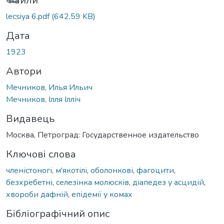
Вантажиться...
Файли
lecsiya 6.pdf
(642,59 KB)
Дата
1923
Автори
Мечников, Илья Ильич
Мечников, Ілля Ілліч
Видавець
Москва, Петроград: Государственное издательство
Ключові слова
членістоногі
,
м'якотілі
,
оболонкові
,
фагоцити
,
безхребетні
,
селезінка молюсків
,
діапедез у асцидій
,
хвороби дафній
,
епідемії у комах
Бібліографічний опис