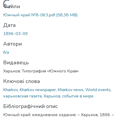
Вантажиться...
Файли
Южный край №8-063.pdf
(58,38 MB)
Дата
1896-03-09
Автори
б/а
Видавець
Харьков: Типография «Южного Края»
Ключові слова
Kharkov
,
Kharkov newspaper
,
Kharkov news
,
World events
,
харьковская газета
,
Харьков
,
события в мире
Бібліографічний опис
Южный край: ежедневное издание. – Харьков, 1896. –