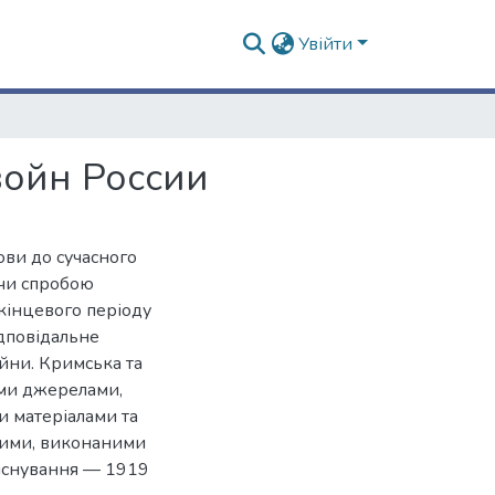
Увійти
войн России
ови до сучасного
учи спробою
 кінцевого періоду
відповідальне
ійни. Кримська та
ими джерелами,
и матеріалами та
ними, виконаними
ї існування — 1919