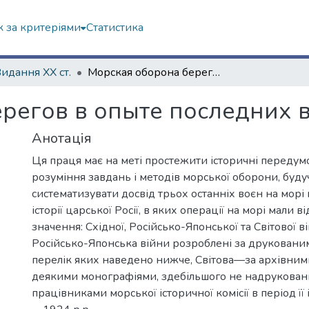
 за критеріями
Статистика
Видання ХХ ст.
Морская оборона берегов в опыте последних войн России
регов в опыте последних 
Анотація
Ця праця має на меті простежити історичні передум
розуміння завдань і методів морської оборони, буд
систематизувати досвід трьох останніх воєн на морі
історії царської Росії, в яких операції на морі мали 
значення: Східної, Російсько-Японської та Світової в
Російсько-Японська війни розроблені за друкован
перелік яких наведено нижче, Світова—за архівним
деякими монографіями, здебільшого не надрукова
працівниками морської історичної комісії в період ї