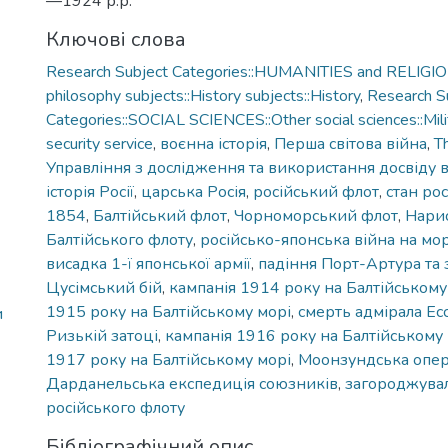
—1924 р.р.
Ключові слова
Research Subject Categories::HUMANITIES and RELIGION
philosophy subjects::History subjects::History
,
Research S
Categories::SOCIAL SCIENCES::Other social sciences::Milit
security service
,
воєнна історія
,
Перша світова війна
,
T
Управління з дослідження та використання досвіду 
історія Росії
,
царська Росія
,
російський флот
,
стан ро
1854
,
Балтійський флот
,
Чорноморський флот
,
Нарис
Балтійського флоту
,
російсько-японська війна на мор
висадка 1-ї японської армії
,
падіння Порт-Артура та 
Цусімський бій
,
кампанія 1914 року на Балтійському
1915 року на Балтійському морі
,
смерть адмірала Ес
и
Ризькій затоці
,
кампанія 1916 року на Балтійському
1917 року на Балтійському морі
,
Моонзундська опер
Дарданельська експедиція союзників
,
загороджувал
російського флоту
Бібліографічний опис