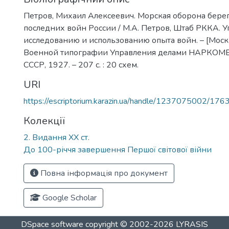
Петров, Михаил Алексеевич. Морская оборона берег
последних войн России / М.А. Петров, Штаб РККА. 
исследованию и использованию опыта войн. – [Моск
Военной типографии Управления делами НАРКО
СССР, 1927. – 207 с. : 20 схем.
URI
https://escriptorium.karazin.ua/handle/1237075002/176
Колекції
2. Видання ХХ ст.
До 100-річчя завершення Першої світової війни
Повна інформація про документ
Google Scholar
DSpace software
copyright © 2002-2026
LYRASIS