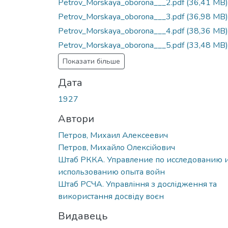
Petrov_Morskaya_oborona___2.pdf
(36,41 MB)
Petrov_Morskaya_oborona___3.pdf
(36,98 MB)
Petrov_Morskaya_oborona___4.pdf
(38,36 MB)
Petrov_Morskaya_oborona___5.pdf
(33,48 MB)
Показати більше
Дата
1927
Автори
Петров, Михаил Алексеевич
Петров, Михайло Олексійович
Штаб РККА. Управление по исследованию 
использованию опыта войн
Штаб РСЧА. Управління з дослідження та
використання досвіду воєн
Видавець