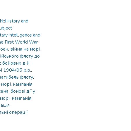
::History and
ubject
ary intelligence and
he First World War
,
воєн
,
війна на морі
,
сійського флоту до
 бойових дій
і 1904/05 р.р.
,
загибель флоту
,
 морі
,
кампанія
сена
,
бойові дії у
 морі
,
кампанія
ація
,
ьні операції