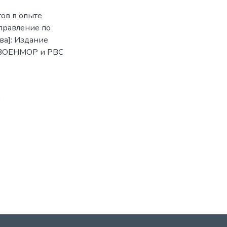
ов в опыте
Управление по
ва]: Издание
МВОЕНМОР и РВС
3