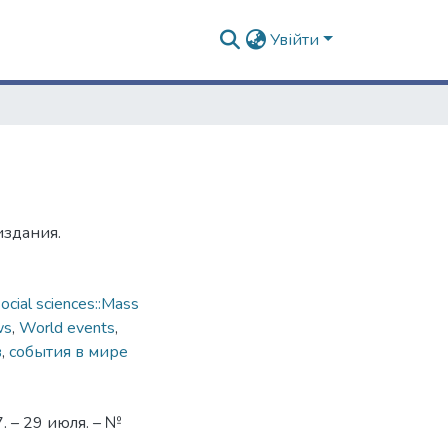
Увійти
издания.
cial sciences::Mass
ws
,
World events
,
в
,
события в мире
 – 29 июля. – №