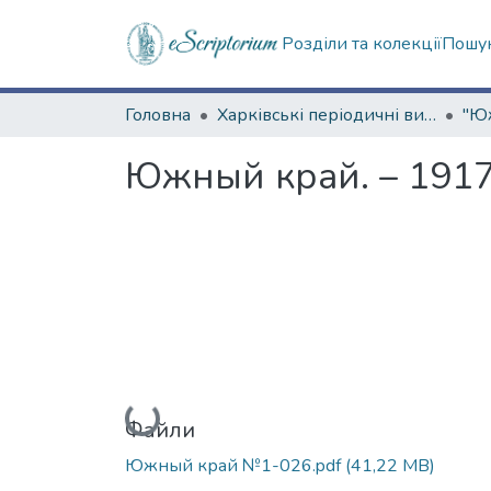
Розділи та колекції
Пошук
Головна
Харківські періодичні видання
Южный край. – 1917
Вантажиться...
Файли
Южный край №1-026.pdf
(41,22 MB)