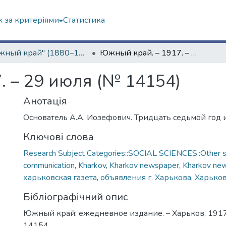
 за критеріями
Статистика
"Южный край" (1880–1919 гг.)
Южный край. – 1917. – 29 июля (№ 14154)
. – 29 июля (№ 14154)
Анотація
Основатель А.А. Иозефович. Тридцать седьмой год 
Ключові слова
Research Subject Categories::SOCIAL SCIENCES::Other so
communication
,
Kharkov
,
Kharkov newspaper
,
Kharkov ne
харьковская газета
,
объявления г. Харькова
,
Харько
Бібліографічний опис
Южный край: ежедневное издание. – Харьков, 1917.
14154.