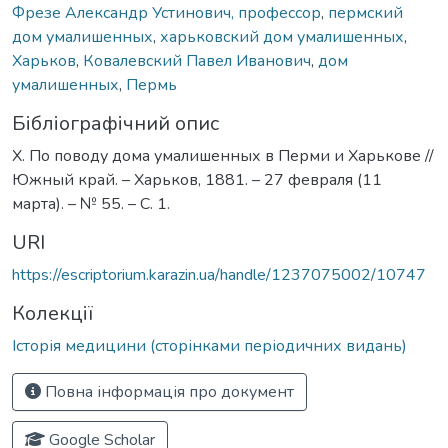
Фрезе Александр Устинович, профессор
,
пермский
дом умалишенных
,
харьковский дом умалишенных
,
Харьков
,
Ковалевский Павел Иванович
,
дом
умалишенных
,
Пермь
Бібліографічний опис
Х. По поводу дома умалишенных в Перми и Харькове //
Южный край. – Харьков, 1881. – 27 февраля (11
марта). – № 55. – С. 1.
URI
https://escriptorium.karazin.ua/handle/1237075002/10747
Колекції
Історія медицини (сторінками періодичних видань)
Повна інформація про документ
Google Scholar