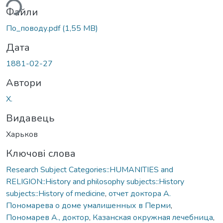
ься...
Файли
По_поводу.pdf
(1,55 MB)
Дата
1881-02-27
Автори
Х.
Видавець
Харьков
Ключові слова
Research Subject Categories::HUMANITIES and
RELIGION::History and philosophy subjects::History
subjects::History of medicine
,
отчет доктора А.
Пономарева о доме умалишенных в Перми
,
Пономарев А., доктор
,
Казанская окружная лечебница
,