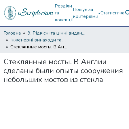
Розділи
Пошук за
та
Статистика
критеріями
колекції
Головна
9. Рідкісні та цінні видання
Інженерні винаходи та помилки (сторінками періодичних видань)
Стеклянные мосты. В Англии сделаны были опыты сооружения небольших мостов из стекла
Стеклянные мосты. В Англии
сделаны были опыты сооружения
небольших мостов из стекла