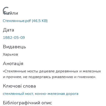
Вантажиться...
Файли
Стеклянные.pdf
(46,5 KB)
Дата
1882-05-09
Видавець
Харьков
Анотація
«Стеклянные мосты дешевле деревянных и железных
и прочнее, не подвергаясь ржавлению и гниению».
Ключові слова
стеклянный мост
,
конно-железная дорога
Бібліографічний опис