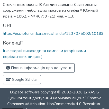
Стеклянные мосты. В Англии сделаны были опыты
сооружения небольших мостов из стекла // Южный
край. – 1882. - № 467: 9 (21) мая. – С.3.
URI
https://escriptorium.karazin.ua/handle/1237075002/10189
Колекції
Інженерні винаходи та помилки (сторінками
періодичних видань)
Повна інформація про документ
Google Scholar
DSpace software
copyright © 2002-2026
LYRASIS
Цей контент доступний на умовах ліцензії
Creative
Commons «Attribution-NonCommercial» 4.0 Всесвітня
.