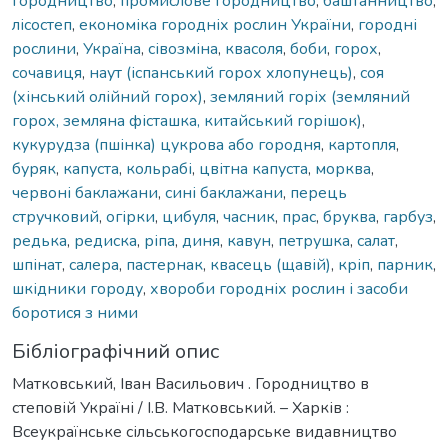
городництво
,
промислове городництво
,
баштанництво
,
лісостеп
,
економіка городніх рослин України
,
городні
рослини
,
Україна
,
сівозміна
,
квасоля
,
боби
,
горох
,
сочавиця
,
наут (іспанський горох хлопунець)
,
соя
(хінський олійний горох)
,
земляний горіх (земляний
горох, земляна фісташка, китайський горішок)
,
кукурудза (пшінка) цукрова або городня
,
картопля
,
буряк
,
капуста
,
кольрабі
,
цвітна капуста
,
морква
,
червоні баклажани
,
сині баклажани
,
перець
стручковий
,
огірки
,
цибуля
,
часник
,
прас
,
бруква
,
гарбуз
,
редька
,
редиска
,
ріпа
,
диня
,
кавун
,
петрушка
,
салат
,
шпінат
,
салера
,
пастернак
,
квасець (щавій)
,
кріп
,
парник
,
шкідники городу
,
хвороби городніх рослин і засоби
боротися з ними
Бібліографічний опис
Матковський, Іван Васильович . Городництво в
степовій Україні / І.В. Матковський. – Харків :
Всеукраїнське сільськогосподарське видавництво