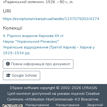
«Радянський селянин», 1926. – 80 с., іл.
URI
https://escriptorium.karazin.ua/handle/1237075002/4274
Колекції
4. Рідкісні видання Харкова ХХ ст.
Наука. "Український Ренесанс"
Українське відродження (Третій Харків) – Харків у
1919–1934 рр.
Повна інформація про документ
Google Scholar
DSpace software
copyright © 2002-2026
LYRASIS
Цей контент доступний на умовах ліцензії
Creative
Commons «Attribution-NonCommercial» 4.0 Всесвітня
.
Налаштування
Налаштування
Зворотній