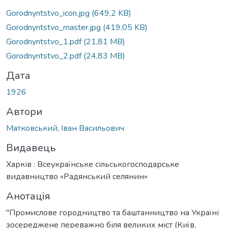
Вантажиться...
Gorodnyntstvo_icon.jpg
(649,2 KB)
Gorodnyntstvo_master.jpg
(419,05 KB)
Gorodnyntstvo_1.pdf
(21,81 MB)
Gorodnyntstvo_2.pdf
(24,83 MB)
Дата
1926
Автори
Матковський, Іван Васильович
Видавець
Харків : Всеукраїнське сільськогосподарське
видавництво «Радянський селянин»
Анотація
"Промислове городництво та баштанництво на Україні
зосереджене переважно біля великих міст (Київ,