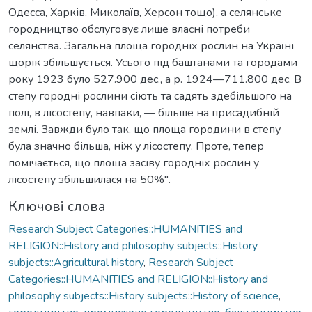
Одесса, Харків, Миколаїв, Херсон тощо), а селянське
городництво обслуговує лише власні потреби
селянства. Загальна площа городніх рослин на Україні
щорік збільшується. Усього під баштанами та городами
року 1923 було 527.900 дес., а р. 1924—711.800 дес. В
степу городні рослини сіють та садять здебільшого на
полі, в лісостепу, навпаки, — більше на присадибній
землі. Завжди було так, що площа городини в степу
була значно більша, ніж у лісостепу. Проте, тепер
помічається, що площа засіву городніх рослин у
лісостепу збільшилася на 50%".
Ключові слова
Research Subject Categories::HUMANITIES and
RELIGION::History and philosophy subjects::History
subjects::Agricultural history
,
Research Subject
Categories::HUMANITIES and RELIGION::History and
philosophy subjects::History subjects::History of science
,