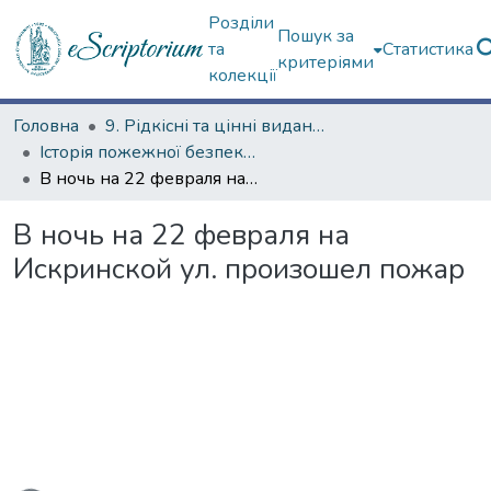
Розділи
Пошук за
та
Статистика
критеріями
колекції
Головна
9. Рідкісні та цінні видання
Історія пожежної безпеки (сторінками періодичних видань)
В ночь на 22 февраля на Искринской ул. произошел пожар
В ночь на 22 февраля на
Искринской ул. произошел пожар