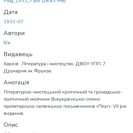
Plug_1931_7.pdf
(26,63 MB)
Дата
1931-07
Автори
б/а
Видавець
Харків : Література і мистецтво. ДВОУ УПП. 7
Друкарня ім. Фрунзе.
Анотація
Літературно-мистецький критичний та громадсько-
політичний місячник Всеукраїнської спілки
пролетарсько-селянських письменників «Плуг». VII рік
видання.
Опис