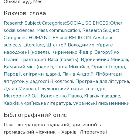
Обклад. худ. Мея.
Ключові слова
Research Subject Categories::SOCIAL SCIENCES::Other
social sciences::Mass communication
,
Research Subject
Categories::HUMANITIES and RELIGION::Aesthetic
subjects::Literature
,
Штангей Володимир
,
Удруге
народжені (новела)
,
Кириченко Федір
,
Загоруйко
Пилип
,
Тракторист Вася (повість)
,
Вдовиченко Микола
,
Кам’яний міст (нарис)
,
Гопта Михайло
,
Орисіо Теодор
,
Пародії, епіграми, шаржі
,
Панів Андрій
,
Літбригади,
літгурток у радгоспі й колгоспі
,
Програма для літгуртка
,
Дуків Микола
,
Плужанський нарис сьогодні
,
Метеорний Ол.
,
Кононенко Павло
,
Kharkiv magazine
,
Харків
,
українська література
,
українські письменники
Бібліографічний опис
Плуг : літературно-художній, критичний та
громадський місячник. – Харків : Література і