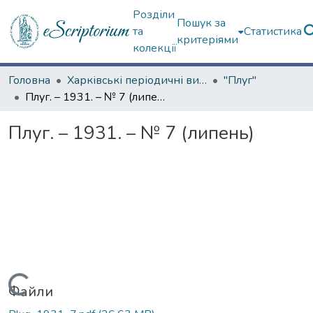
Розділи
Пошук за
та
Статистика
критеріями
колекції
Головна
Харківські періодичні видання
"Плуг"
Плуг. – 1931. – № 7 (липень)
Плуг. – 1931. – № 7 (липень)
Вантажиться...
Файли