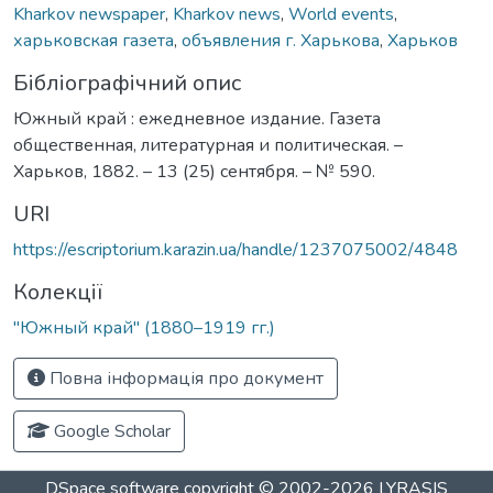
Kharkov newspaper
,
Kharkov news
,
World events
,
харьковская газета
,
объявления г. Харькова
,
Харьков
Бібліографічний опис
Южный край : ежедневное издание. Газета
общественная, литературная и политическая. –
Харьков, 1882. – 13 (25) сентября. – № 590.
URI
https://escriptorium.karazin.ua/handle/1237075002/4848
Колекції
"Южный край" (1880–1919 гг.)
Повна інформація про документ
Google Scholar
DSpace software
copyright © 2002-2026
LYRASIS