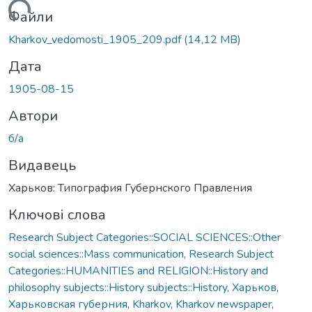
ажиться...
Файли
Kharkov_vedomosti_1905_209.pdf
(14,12 MB)
Дата
1905-08-15
Автори
б/а
Видавець
Харьков: Типография Губернского Правления
Ключові слова
Research Subject Categories::SOCIAL SCIENCES::Other
social sciences::Mass communication
,
Research Subject
Categories::HUMANITIES and RELIGION::History and
philosophy subjects::History subjects::History
,
Харьков
,
Харьковская губерния
,
Kharkov
,
Kharkov newspaper
,