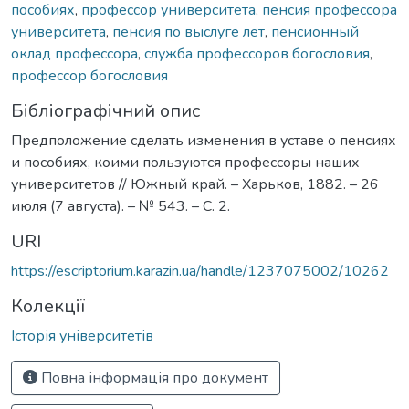
пособиях
,
профессор университета
,
пенсия профессора
университета
,
пенсия по выслуге лет
,
пенсионный
оклад профессора
,
служба профессоров богословия
,
профессор богословия
Бібліографічний опис
Предположение сделать изменения в уставе о пенсиях
и пособиях, коими пользуются профессоры наших
университетов // Южный край. – Харьков, 1882. – 26
июля (7 августа). – № 543. – С. 2.
URI
https://escriptorium.karazin.ua/handle/1237075002/10262
Колекції
Історія університетів
Повна інформація про документ