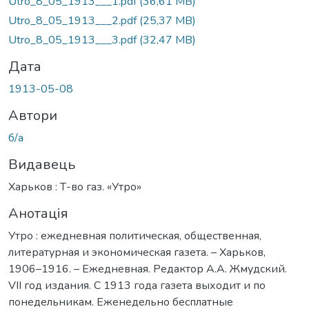
Utro_8_05_1913___1.pdf
(36,61 MB)
Utro_8_05_1913___2.pdf
(25,37 MB)
Utro_8_05_1913___3.pdf
(32,47 MB)
Дата
1913-05-08
Автори
б/а
Видавець
Харьков : Т-во газ. «Утро»
Анотація
Утро : ежедневная политическая, общественная,
литературная и экономическая газета. – Харьков,
1906–1916. – Ежедневная. Редактор А.А. Жмудский.
VII год издания. С 1913 года газета выходит и по
понедельникам. Еженедельно бесплатные