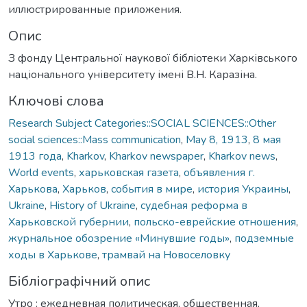
иллюстрированные приложения.
Опис
З фонду Центральної наукової бібліотеки Харківського
національного університету імені В.Н. Каразіна.
Ключові слова
Research Subject Categories::SOCIAL SCIENCES::Other
social sciences::Mass communication
,
May 8, 1913
,
8 мая
1913 года
,
Kharkov
,
Kharkov newspaper
,
Kharkov news
,
World events
,
харьковская газета
,
объявления г.
Харькова
,
Харьков
,
события в мире
,
история Украины
,
Ukraine
,
History of Ukraine
,
судебная реформа в
Харьковской губернии
,
польско-еврейские отношения
,
журнальное обозрение «Минувшие годы»
,
подземные
ходы в Харькове
,
трамвай на Новоселовку
Бібліографічний опис
Утро : ежедневная политическая, общественная,