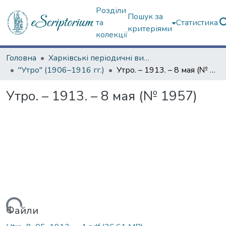
Розділи
Пошук за
та
Статистика
критеріями
колекції
Головна
Харківські періодичні видання
"Утро" (1906–1916 гг.)
Утро. – 1913. – 8 мая (№ 1957)
Утро. – 1913. – 8 мая (№ 1957)
ажиться...
Файли