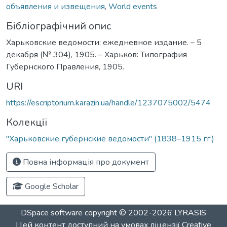
объявления и извещения
,
World events
Бібліографічний опис
Харьковские ведомости: ежедневное издание. – 5
декабря (№ 304), 1905. – Харьков: Типография
Губернского Правления, 1905.
URI
https://escriptorium.karazin.ua/handle/1237075002/5474
Колекції
"Харьковские губернские ведомости" (1838–1915 гг.)
Повна інформація про документ
Google Scholar
DSpace software
copyright © 2002-2026
LYRASIS
Цей контент доступний на умовах ліцензії
Creative