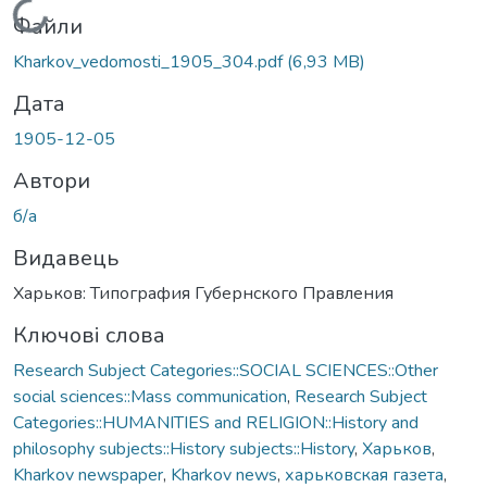
Вантажиться...
Файли
Kharkov_vedomosti_1905_304.pdf
(6,93 MB)
Дата
1905-12-05
Автори
б/а
Видавець
Харьков: Типография Губернского Правления
Ключові слова
Research Subject Categories::SOCIAL SCIENCES::Other
social sciences::Mass communication
,
Research Subject
Categories::HUMANITIES and RELIGION::History and
philosophy subjects::History subjects::History
,
Харьков
,
Kharkov newspaper
,
Kharkov news
,
харьковская газета
,