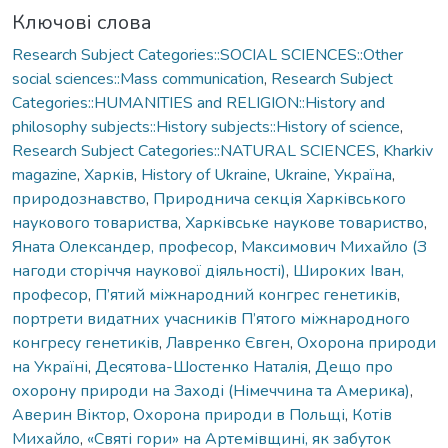
Ключові слова
Research Subject Categories::SOCIAL SCIENCES::Other
social sciences::Mass communication
,
Research Subject
Categories::HUMANITIES and RELIGION::History and
philosophy subjects::History subjects::History of science
,
Research Subject Categories::NATURAL SCIENCES
,
Kharkiv
magazine
,
Харків
,
History of Ukraine
,
Ukraine
,
Україна
,
природознавство
,
Природнича секція Харківського
наукового товариства
,
Харківське наукове товариство
,
Яната Олександер, професор
,
Максимович Михайло (З
нагоди сторіччя наукової діяльності)
,
Широких Іван,
професор
,
П’ятий міжнародний конгрес генетиків
,
портрети видатних учасників П’ятого міжнародного
конгресу генетиків
,
Лавренко Євген
,
Охорона природи
на Україні
,
Десятова-Шостенко Наталія
,
Дещо про
охорону природи на Заході (Німеччина та Америка)
,
Аверин Віктор
,
Охорона природи в Польщі
,
Котів
Михайло
,
«Святі гори» на Артемівщині, як забуток