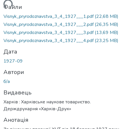
ься...
Файли
Visnyk_pryrodoznavstva_3_4_1927___1.pdf
(22,68 MB)
Visnyk_pryrodoznavstva_3_4_1927___2.pdf
(26,35 MB)
Visnyk_pryrodoznavstva_3_4_1927___3.pdf
(13,69 MB)
Visnyk_pryrodoznavstva_3_4_1927___4.pdf
(23,25 MB)
Дата
1927-09
Автори
б/а
Видавець
Харків : Харківське наукове товариство.
Держдрукарня «Харків-Друк»
Анотація