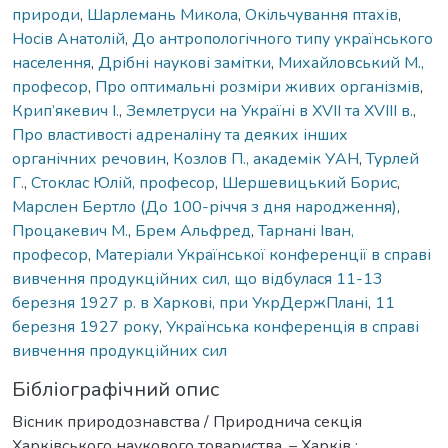
природи
,
Шарлемань Микола
,
Окільчування птахів
,
Носів Анатолій
,
До антропологічного типу українського
населення
,
Дрібні наукові замітки
,
Михайловський М.,
професор
,
Про оптимальні розміри живих організмів
,
Крип’якевич І.
,
Землетруси на Україні в XVII та XVIII в.
,
Про властивості адреналіну та деяких інших
органічних речовин
,
Козлов П., академік УАН
,
Турлей
Г.
,
Стоклас Юлій, професор
,
Шершевицький Борис
,
Марслен Бертло (До 100-річчя з дня народження)
,
Процакевич М.
,
Брем Альфред
,
Тарнані Іван,
професор
,
Матеріали Української конференції в справі
вивчення продукційних сил, що відбулася 11-13
березня 1927 р. в Харкові, при УкрДержПлані
,
11
березня 1927 року
,
Українська конференція в справі
вивчення продукційних сил
Бібліографічний опис
Вісник природознавства / Природнича секція
Харківського наукового товариства. – Харків :