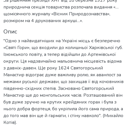
За рішенням президії ХНТ від 18 березня 1927 року
природнича секція товариства розпочала видання «…
щомісячного журналу «Вісник Природознавства»,
розміром на 4 друкованих аркуші…».
Опис
"Одно з найвидатніших на Україні місць є безперечно
«Святі Гори», що входили до колишньої Харківської губ.
Ізюмського повіту, а тепер відійшли до Артемівської
округи. Ця надзвичайно мальовнича місцевість відома
з давніх-давен. Ще року 1624 Святогорський
Манастир відограє дуже важливу ролю, як аванпост за
межами руської держави, що захищав її від кочовників
південно-східних степів. Засновано Святогорський
Манастир ще до монгольських часів. Розташований він
був дуже зручно на крутих крейдяних горах і була з
нього добра фортеця, бо укріпила його сама природа, а
до того мав він ще й гармати, і стіну навколо". (Михайло
Котів).