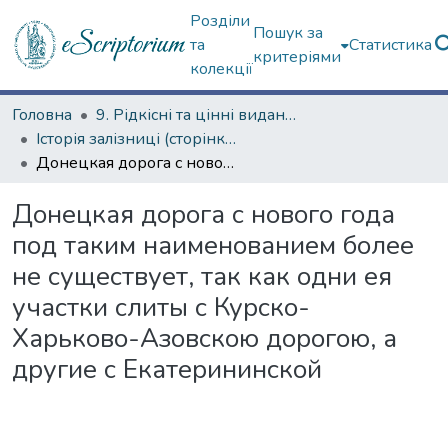
Розділи
Пошук за
та
Статистика
критеріями
колекції
Головна
9. Рідкісні та цінні видання
Історія залізниці (сторінками періодичних видань)
Донецкая дорога с нового года под таким наименованием более не существует, так как одни ея участки слиты с Курско-Харьково-Азовскою дорогою, а другие с Екатерининской
Донецкая дорога с нового года
под таким наименованием более
не существует, так как одни ея
участки слиты с Курско-
Харьково-Азовскою дорогою, а
другие с Екатерининской