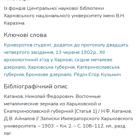
Із фондів Центральної наукової бібліотеки
Харківського національного університету імені В.Н.
Каразіна.
Ключові слова
Криворотов студент
,
додаток до протоколу двадцять
четвертого засідання
,
13 червня 1902р.
,
XII
археологічний з'їзд у Харкові
,
східне металеве
дзеркало
,
Харківська губернія
,
Катеринославська
губернія
,
бронзове дзеркало
,
Редін Єгор Кузьмич
Бібліографічний опис
Катанов, Николай Федорович. Восточные
металлические зеркала из Харьковской и
Екатеринославской губерний [Статья 1] / Н.Ф. Катанов,
Д.В. Айналов // Записки Императорского Харьковского
университета. – 1903. – Кн. 2. – С. 108–112, ил., разд.
паг.