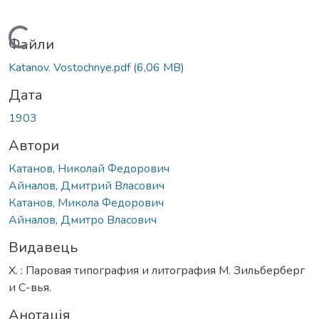
Вантажиться...
Файли
Katanov. Vostochnye.pdf
(6,06 MB)
Дата
1903
Автори
Катанов, Николай Федорович
Айналов, Дмитрий Власович
Катанов, Микола Федорович
Айналов, Дмитро Власович
Видавець
Х. : Паровая типография и литография М. Зильберберг
и С-вья.
Анотація