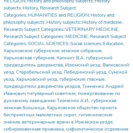
RELIGION::History and philosophy subjects::History
subjects::History
,
Research Subject
Categories::HUMANITIES and RELIGION::History and
philosophy subjects::History subjects::History of medicine
,
Research Subject Categories::VETERINARY MEDICINE
,
Research Subject Categories::MEDICINE
,
Research Subject
Categories::SOCIAL SCIENCES::Social sciences::Education
,
Харьковское губернское земское собрание
,
Харьковская губерния
,
Капнист В.А. губернский
предводитель дворянства
,
Изюмский уезд
,
Валковский
уезд
,
Старобельский уезд
,
Лебединский уезд
,
Сумской
уезд
,
Харьковский уезд
,
губернские гласные
,
предводители дворянства уездов
,
Тимченко Андрей
Иванович титулярный советник
,
пожертвование по
духовному завещанию Тимченко А.И.
,
губернская
земская больница
,
Харьковское общество приюта
бесприютных малолетних сирот
,
гигиенические
знания
,
ветеринарные врачи в Изюмском уезде
,
сибиреязвенная прививка
,
сифилитическое отделение