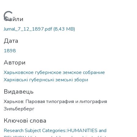
Вантажиться...
Файли
Jurnal_7_12_1897.pdf
(8,43 MB)
Дата
1898
Автори
Харьковское губернское земское собрание
Харківські губернські земські збори
Видавець
Харьков: Паровая типография и литография
Зильберберг
Ключові слова
Research Subject Categories::HUMANITIES and