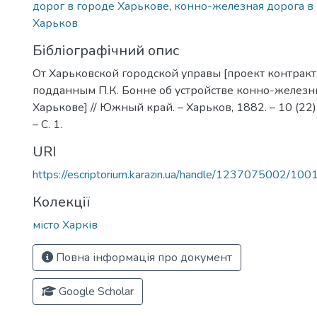
дорог в городе Харькове
,
конно-железная дорога в
Харьков
Бібліографічний опис
От Харьковской городской управы [проект контрак
подданным П.К. Бонне об устройстве конно-железн
Харькове] // Южный край. – Харьков, 1882. – 10 (22)
– С. 1.
URI
https://escriptorium.karazin.ua/handle/1237075002/100
Колекції
місто Харків
Повна інформація про документ
Google Scholar