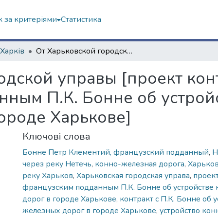
 за критеріями
Статистика
 Харків
От Харьковской городской управы [проект контракта с французским подданным П.К. Бонне об устройстве конно-железных дорог в городе Харькове]
одской управы [проект кон
ным П.К. Бонне об устрой
ороде Харькове]
Ключові слова
Бонне Петр Клементий, французский подданный
,
Н
через реку Нетечь
,
конно-железная дорога
,
Харьков
реку Харьков
,
Харьковская городская управа
,
проект
французским подданным П.К. Бонне об устройстве
дорог в городе Харькове
,
контракт с П.К. Бонне об 
железных дорог в городе Харькове
,
устройство ко