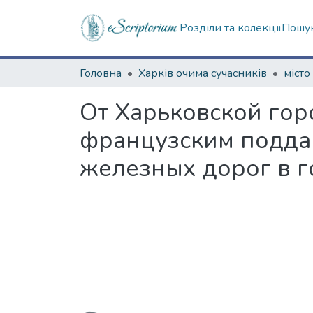
Розділи та колекції
Пошук
Головна
Харків очима сучасників
місто
От Харьковской гор
французским поддан
железных дорог в г