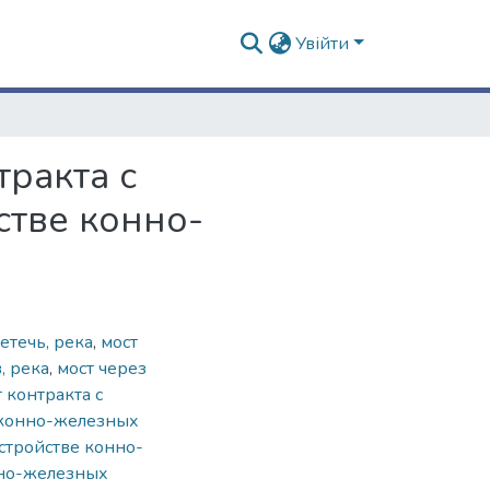
Увійти
тракта с
стве конно-
етечь, река
,
мост
, река
,
мост через
 контракта с
 конно-железных
устройстве конно-
нно-железных