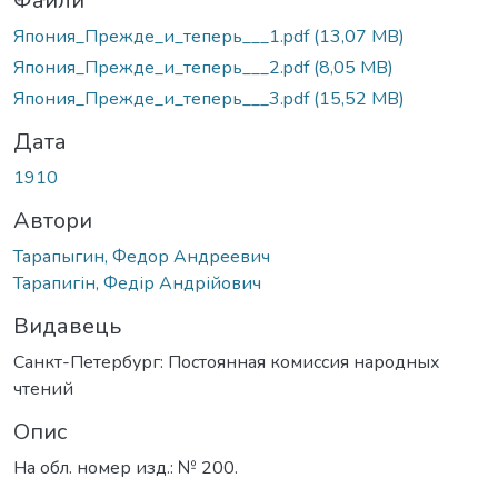
ться...
Файли
Япония_Прежде_и_теперь___1.pdf
(13,07 MB)
Япония_Прежде_и_теперь___2.pdf
(8,05 MB)
Япония_Прежде_и_теперь___3.pdf
(15,52 MB)
Дата
1910
Автори
Тарапыгин, Федор Андреевич
Тарапигін, Федір Андрійович
Видавець
Санкт-Петербург: Постоянная комиссия народных
чтений
Опис
На обл. номер изд.: № 200.