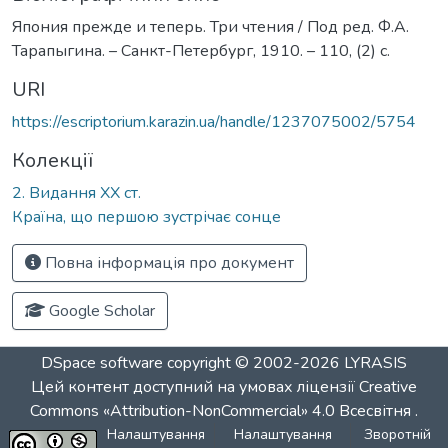
Япония прежде и теперь. Три чтения / Под ред. Ф.А.
Тарапыгина. – Санкт-Петербург, 1910. – 110, (2) с.
URI
https://escriptorium.karazin.ua/handle/1237075002/5754
Колекції
2. Видання ХХ ст.
Країна, що першою зустрічає сонце
Повна інформація про документ
Google Scholar
DSpace software
copyright © 2002-2026
LYRASIS
Цей контент доступний на умовах ліцензії
Creative
Commons «Attribution-NonCommercial» 4.0 Всесвітня
.
Налаштування
Налаштування
Зворотній