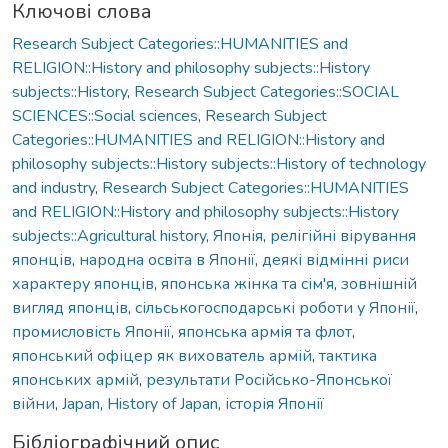
Ключові слова
Research Subject Categories::HUMANITIES and
RELIGION::History and philosophy subjects::History
subjects::History
,
Research Subject Categories::SOCIAL
SCIENCES::Social sciences
,
Research Subject
Categories::HUMANITIES and RELIGION::History and
philosophy subjects::History subjects::History of technology
and industry
,
Research Subject Categories::HUMANITIES
and RELIGION::History and philosophy subjects::History
subjects::Agricultural history
,
Японія
,
релігійні вірування
японців
,
народна освіта в Японії
,
деякі відмінні риси
характеру японців
,
японська жінка та сім'я
,
зовнішній
вигляд японців
,
сільськогосподарські роботи у Японії
,
промисловість Японії
,
японська армія та флот
,
японський офіцер як вихователь армій
,
тактика
японських армій
,
результати Російсько-Японської
війни
,
Japan
,
History of Japan
,
історія Японії
Бібліографічний опис