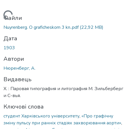
Вантажиться...
Файли
Nuyrenberg. O graficheskom 3 kn..pdf
(22,92 MB)
Дата
1903
Автори
Нюренберг, А.
Видавець
Х. : Паровая типография и литография М. Зильберберг
и С-вья.
Ключові слова
студент Харківського університету
,
«Про графічну
зміну пульсу при ранніх стадіях захворювання аорти»
,