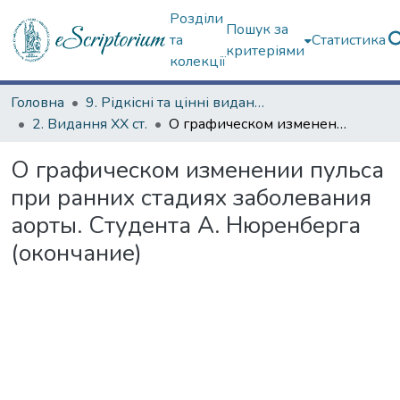
Розділи
Пошук за
та
Статистика
критеріями
колекції
Головна
9. Рідкісні та цінні видання
2. Видання ХХ ст.
О графическом изменении пульса при ранних стадиях заболевания аорты. Студента А. Нюренберга (окончание)
О графическом изменении пульса
при ранних стадиях заболевания
аорты. Студента А. Нюренберга
(окончание)