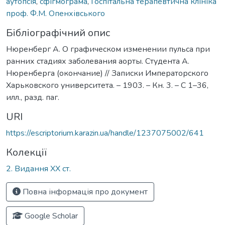
аутопсія
,
сфігмограма
,
Госпітальна терапевтична клініка
проф. Ф.М. Опенхівського
Бібліографічний опис
Нюренберг А. О графическом изменении пульса при
ранних стадиях заболевания аорты. Студента А.
Нюренберга (окончание) // Записки Императорского
Харьковского университета. – 1903. – Кн. 3. – С 1–36,
илл., разд. паг.
URI
https://escriptorium.karazin.ua/handle/1237075002/641
Колекції
2. Видання ХХ ст.
Повна інформація про документ
Google Scholar