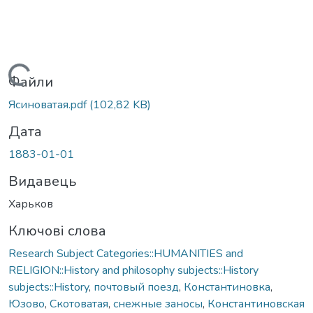
Вантажиться...
Файли
Ясиноватая.pdf
(102,82 KB)
Дата
1883-01-01
Видавець
Харьков
Ключові слова
Research Subject Categories::HUMANITIES and
RELIGION::History and philosophy subjects::History
subjects::History
,
почтовый поезд
,
Константиновка
,
Юзово
,
Скотоватая
,
снежные заносы
,
Константиновская