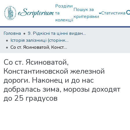
Розділи
Пошук за
та
Статистика
критеріями
колекції
Головна
9. Рідкісні та цінні видання
Історія залізниці (сторінками періодичних видань)
Со ст. Ясиноватой, Константиновской железной дороги. Наконец и до нас добралась зима, морозы доходят до 25 градусов
Со ст. Ясиноватой,
Константиновской железной
дороги. Наконец и до нас
добралась зима, морозы доходят
до 25 градусов