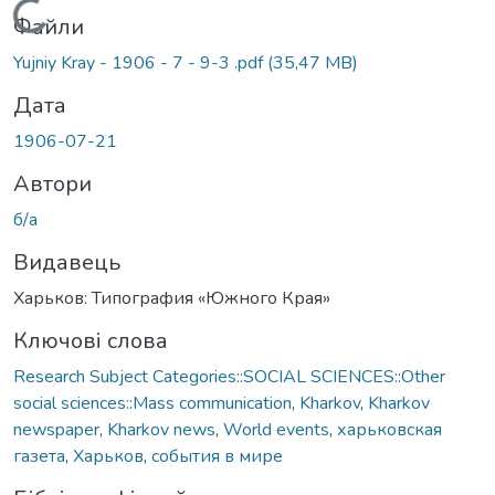
Вантажиться...
Файли
Yujniy Kray - 1906 - 7 - 9-3 .pdf
(35,47 MB)
Дата
1906-07-21
Автори
б/а
Видавець
Харьков: Типография «Южного Края»
Ключові слова
Research Subject Categories::SOCIAL SCIENCES::Other
social sciences::Mass communication
,
Kharkov
,
Kharkov
newspaper
,
Kharkov news
,
World events
,
харьковская
газета
,
Харьков
,
события в мире