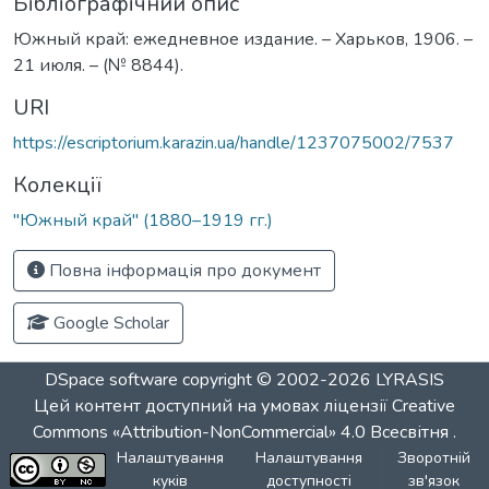
Бібліографічний опис
Южный край: ежедневное издание. – Харьков, 1906. –
21 июля. – (№ 8844).
URI
https://escriptorium.karazin.ua/handle/1237075002/7537
Колекції
"Южный край" (1880–1919 гг.)
Повна інформація про документ
Google Scholar
DSpace software
copyright © 2002-2026
LYRASIS
Цей контент доступний на умовах ліцензії
Creative
Commons «Attribution-NonCommercial» 4.0 Всесвітня
.
Налаштування
Налаштування
Зворотній
куків
доступності
зв'язок