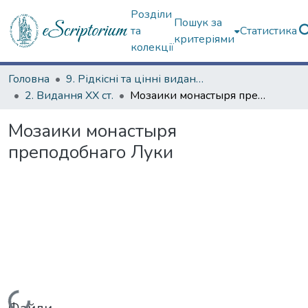
Розділи
Пошук за
та
Статистика
критеріями
колекції
Головна
9. Рідкісні та цінні видання
2. Видання ХХ ст.
Мозаики монастыря преподобнаго Луки
Мозаики монастыря
преподобнаго Луки
Вантажиться...