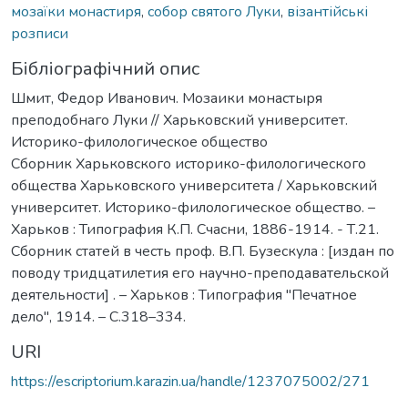
мозаїки монастиря
,
собор святого Луки
,
візантійські
розписи
Бібліографічний опис
Шмит, Федор Иванович. Мозаики монастыря
преподобнаго Луки // Харьковский университет.
Историко-филологическое общество
Сборник Харьковского историко-филологического
общества Харьковского университета / Харьковский
университет. Историко-филологическое общество. –
Харьков : Типография К.П. Счасни, 1886-1914. - Т.21.
Сборник статей в честь проф. В.П. Бузескула : [издан по
поводу тридцатилетия его научно-преподавательской
деятельности] . – Харьков : Типография "Печатное
дело", 1914. – С.318–334.
URI
https://escriptorium.karazin.ua/handle/1237075002/271