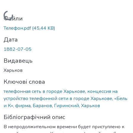
Вантажиться...
Файли
Телефон.pdf
(45,44 KB)
Дата
1882-07-05
Видавець
Харьков
Ключові слова
телефонная сеть в городе Харькове
,
концессия на
устройство телефонной сети в городе Харькове
,
«Бель
и К», фирма
,
Баранов
,
Гиринский
,
Харьков
Бібліографічний опис
В непродолжительном времени будет приступлено к