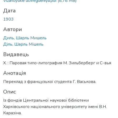
Вантажиться...
Vizantiyskie uchregdeniya.pdf
(8,78 MB)
Дата
1903
Автори
Диль, Шарль Мишель
Діль, Шарль Мішель
Видавець
Х. : Паровая типо-литография М. Зильберберг и С-вья
Анотація
Переклад з французької студента Г. Васькова.
Опис
Із фондів Центральної наукової бібліотеки
Харківського національного університету імені В.Н.
Каразіна.