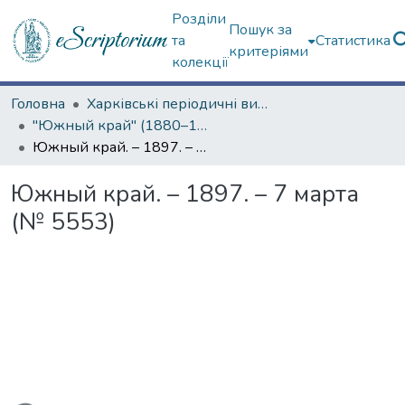
Розділи
Пошук за
та
Статистика
критеріями
колекції
Головна
Харківські періодичні видання
"Южный край" (1880–1919 гг.)
Южный край. – 1897. – 7 марта (№ 5553)
Южный край. – 1897. – 7 марта
(№ 5553)
ться...