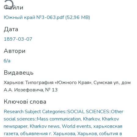
Файли
Южный край №3-063.pdf
(52,96 MB)
Дата
1897-03-07
Автори
б/а
Видавець
Харьков: Типография «Южного Края», Сумская ул., дом
А.А. Иозефовича, № 13
Ключові слова
Research Subject Categories::SOCIAL SCIENCES::Other
social sciences::Mass communication
,
Kharkov
,
Kharkov
newspaper
,
Kharkov news
,
World events
,
харьковская
газета
,
объявления г. Харькова
,
Харьков
,
события в