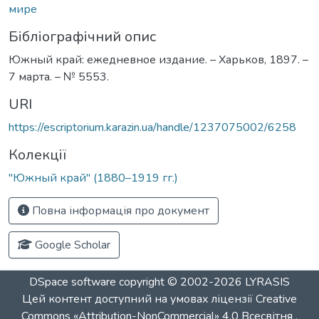
мире
Бібліографічний опис
Южный край: ежедневное издание. – Харьков, 1897. –
7 марта. – № 5553.
URI
https://escriptorium.karazin.ua/handle/1237075002/6258
Колекції
"Южный край" (1880–1919 гг.)
Повна інформація про документ
Google Scholar
DSpace software
copyright © 2002-2026
LYRASIS
Цей контент доступний на умовах ліцензії
Creative
Commons «Attribution-NonCommercial» 4.0 Всесвітня
.