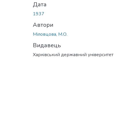
Дата
1937
Автори
Міловцова, М.О.
Видавець
Харкiвський державний унiверситет