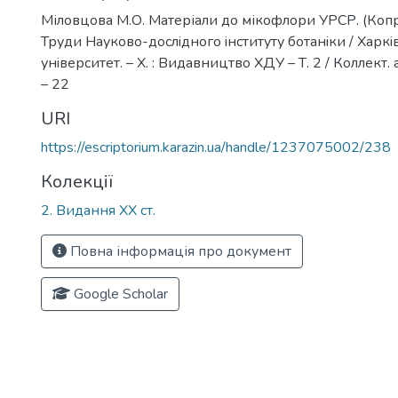
Міловцова М.О. Матеріали до мікофлори УРСР. (Копр
Труди Науково-дослiдного iнституту ботанiки / Хар
унiверситет. – Х. : Видавництво ХДУ – Т. 2 / Коллект. 
– 22
URI
https://escriptorium.karazin.ua/handle/1237075002/238
Колекції
2. Видання ХХ ст.
Повна інформація про документ
Google Scholar