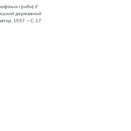
офільні гриби) //
кiвський державний
автор, 1937. – С. 17