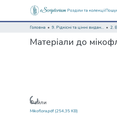
Розділи та колекції
Пошук
Головна
9. Рідкісні та цінні видання
2. 
Матеріали до мікоф
Вантажиться...
Файли
Mikoflora.pdf
(254,35 KB)