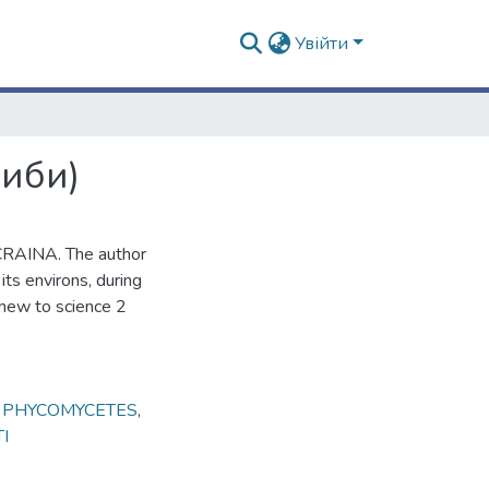
Увійти
риби)
AINA. The author
its environs, during
 new to science 2
,
PHYCOMYCETES
,
I