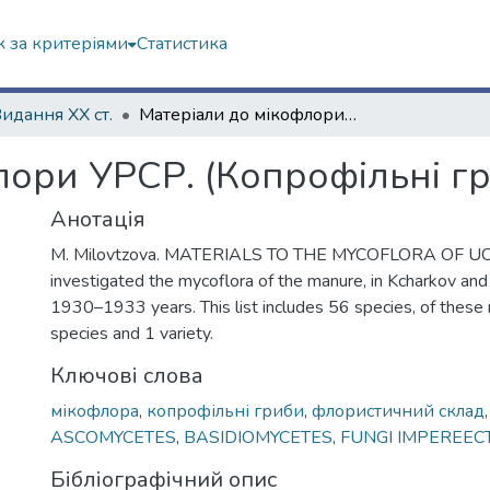
 за критеріями
Статистика
Видання ХХ ст.
Матеріали до мікофлори УРСР. (Копрофільні гриби)
лори УРСР. (Копрофільні г
Анотація
M. Milovtzova. MATERIALS TO THE MYCOFLORA OF UCR
investigated the mycoflora of the manure, in Kcharkov and 
1930–1933 years. This list includes 56 species, of these
species and 1 variety.
Ключові слова
мікофлора
,
копрофільні гриби
,
флористичний склад
ASCOMYCETES
,
BASIDIOMYCETES
,
FUNGI IMPEREECT
Бібліографічний опис