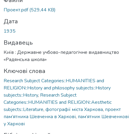
иться...
Файли
Проект.pdf
(529,44 KB)
Дата
1935
Видавець
Київ : Державне учбово-педагогічне видавництво
«Радянська школа»
Ключові слова
Research Subject Categories::HUMANITIES and
RELIGION::History and philosophy subjects::History
subjects::History
,
Research Subject
Categories::HUMANITIES and RELIGION::Aesthetic
subjects::Literature
,
фотографії міста Харкова
,
проект
пам’ятника Шевченка в Харкові
,
пам’ятник Шевченкові
у Харкові