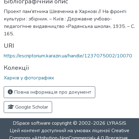
Бібліографічний опис
Проект пам’ятника Шевченка в Харкові // На фронті
культури : збірник. – Київ : Державне учбово-
педагогічне видавництво «Радянська школа», 1935. – С.
165.
URI
https://escriptorium.karazin.ua/handle/1237075002/10070
Колекції
Харків у фотографіях
Повна інформація про документ
Google Scholar
DSpace software
copyright © 2002-2026
LYRASIS
Цей контент доступний на умовах ліцензії
Creative
Commons «Attribution-NonCommercial» 4.0 Всесвітня
.