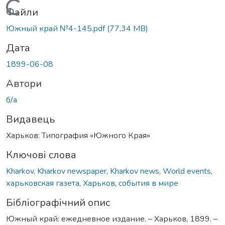
Вантажиться...
Файли
Южный край №4-145.pdf
(77,34 MB)
Дата
1899-06-08
Автори
б/а
Видавець
Харьков: Типография «Южного Края»
Ключові слова
Kharkov
,
Kharkov newspaper
,
Kharkov news
,
World events
,
харьковская газета
,
Харьков
,
события в мире
Бібліографічний опис
Южный край: ежедневное издание. – Харьков, 1899. –