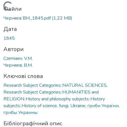
Вантажиться...
Файли
Черняєв ВМ_1845.pdf
(1,22 MB)
Дата
1845
Автори
Czerniaev, V.M.
Черняев, В.М.
Ключові слова
Research Subject Categories::NATURAL SCIENCES
,
Research Subject Categories::HUMANITIES and
RELIGION::History and philosophy subjects::History
subjects::History of science
,
fungi
,
Ukraine
,
гриби України
,
грибы Украины
Бібліографічний опис