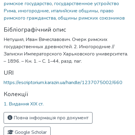
римское государство
,
государственное устройство
Рима
,
иногородние
,
италийские общины
,
право
римского гражданства
,
общины римских союзников
Бібліографічний опис
Нетушил, Иван Вячеславович. Очерк римских
государственных древностей. 2. Иногородние //
Записки Императорского Харьковского университета.
– 1896. – Кн. 1. – С. 1–44, разд. паг.
URI
https://escriptorium.karazin.ua/handle/1237075002/660
Колекції
1. Видання ХІХ ст.
Повна інформація про документ
Google Scholar