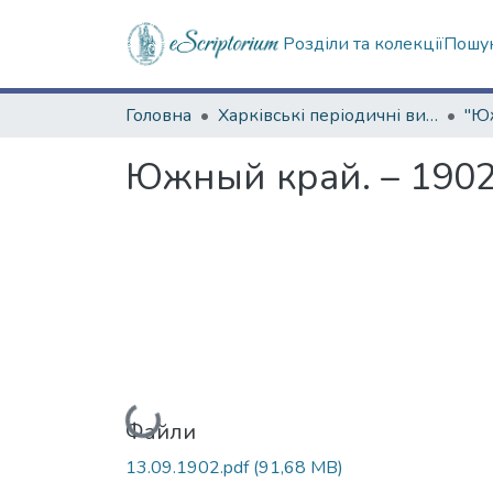
Розділи та колекції
Пошук
Головна
Харківські періодичні видання
Южный край. – 1902.
Вантажиться...
Файли
13.09.1902.pdf
(91,68 MB)