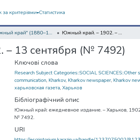
 за критеріями
Статистика
"Южный край" (1880–1919 гг.)
Южный край. – 1902. – 13 сентября (№ 7492)
 – 13 сентября (№ 7492)
Ключові слова
Research Subject Categories::SOCIAL SCIENCES::Other so
communication
,
Kharkov
,
Kharkov newspaper
,
Kharkov ne
харьковская газета
,
Харьков
Бібліографічний опис
Южный край: ежедневное издание. – Харьков, 1902. 
№ 7492.
URI
https://escriptorium.karazin.ua/handle/1237075002/812