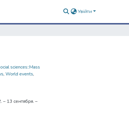
Увійти
cial sciences::Mass
ws
,
World events
,
– 13 сентября. –
3