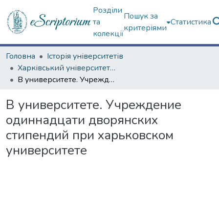
Розділи
Пошук за
та
Статистика
критеріями
колекції
Головна
Історія університетів
Харківський університет (сторінками періодичних видань)
В университете. Учреждение одиннадцати дворянских стипендий при харьковском университете
В университете. Учреждение
одиннадцати дворянских
стипендий при харьковском
университете