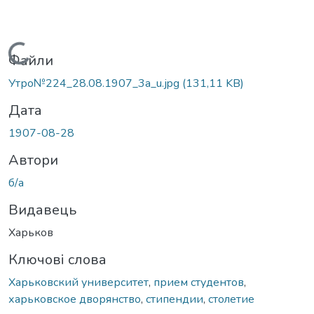
Вантажиться...
Файли
Утро№224_28.08.1907_3a_u.jpg
(131,11 KB)
Дата
1907-08-28
Автори
б/а
Видавець
Харьков
Ключові слова
Харьковский университет
,
прием студентов
,
харьковское дворянство
,
стипендии
,
столетие