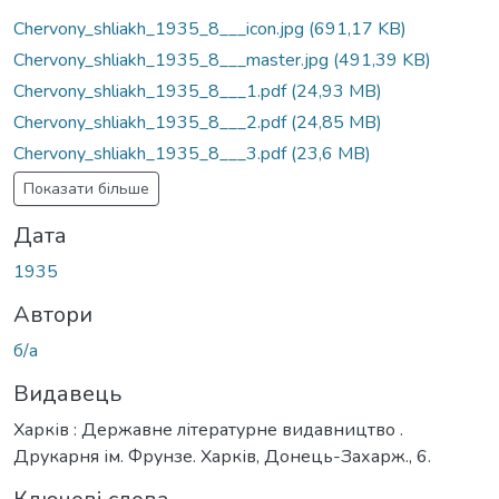
ажиться...
Chervony_shliakh_1935_8___icon.jpg
(691,17 KB)
Chervony_shliakh_1935_8___master.jpg
(491,39 KB)
Chervony_shliakh_1935_8___1.pdf
(24,93 MB)
Chervony_shliakh_1935_8___2.pdf
(24,85 MB)
Chervony_shliakh_1935_8___3.pdf
(23,6 MB)
Показати більше
Дата
1935
Автори
б/а
Видавець
Харків : Державне літературне видавництво .
Друкарня ім. Фрунзе. Харків, Донець-Захарж., 6.