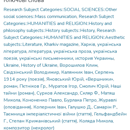
Ключові слова
Research Subject Categories::SOCIAL SCIENCES::Other
social sciences::Mass communication
,
Research Subject
Categories::HUMANITIES and RELIGION::History and
philosophy subjects::History subjects::History
,
Research
Subject Categories::HUMANITIES and RELIGION::Aesthetic
subjects::Literature
,
Kharkiv magazine
,
Харків
,
українська
література
,
література
,
українська проза
,
українська
поезія
,
українські письменники
,
история Украины
,
Ukraine
,
History of Ukraine
,
Ворошилов Клим
,
Свідзінський Володимир
,
Калянник Іван
,
Серпень
1914 року (поезія)
,
Яновський Юрій
,
«Вершники»,
роман
,
Пєтніков Гр.
,
Муратов Ігор
,
Смолич Юрій
,
Наші
тайни (роман)
,
Сурков Александр
,
Скляр Ф.
,
Матяш
Микола
,
Кононенко Павло
,
Бурлака Петро
,
Журавлі
(оповідання)
,
Коперник Іван
,
Галушко Д.
,
Самарін Р.
,
Таємниця імперіалістичної війни (стаття)
,
Гельфандбейн
Г.
,
Степан Крижанівський (стаття)
,
Коляда Микола,
композитор (некролог)