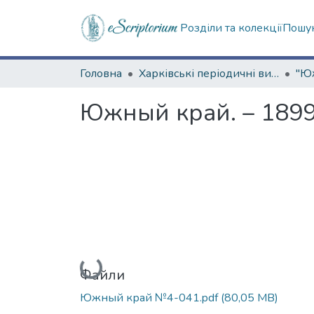
Розділи та колекції
Пошук
Головна
Харківські періодичні видання
Южный край. – 1899
Вантажиться...
Файли
Южный край №4-041.pdf
(80,05 MB)