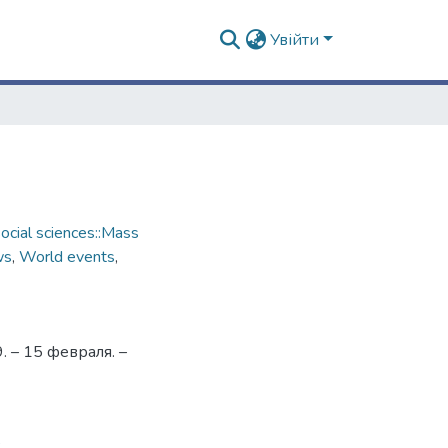
Увійти
cial sciences::Mass
ws
,
World events
,
 – 15 февраля. –
3