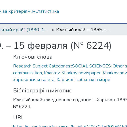
 за критеріями
Статистика
"Южный край" (1880–1919 гг.)
Южный край. – 1899. – 15 февраля (№ 6224)
. – 15 февраля (№ 6224)
Ключові слова
Research Subject Categories::SOCIAL SCIENCES::Other so
communication
,
Kharkov
,
Kharkov newspaper
,
Kharkov ne
харьковская газета
,
Харьков
,
события в мире
Бібліографічний опис
Южный край: ежедневное издание. – Харьков, 1899.
№ 6224.
URI
https://escriptorium.karazin.ua/handle/1237075002/645