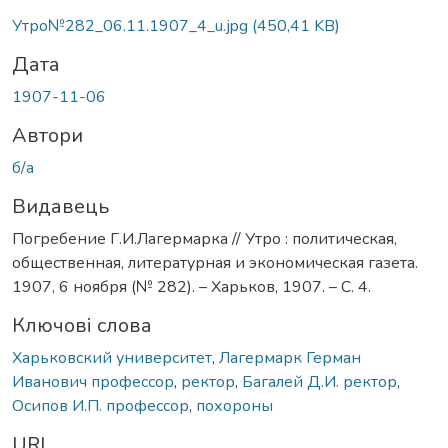
Вантажиться...
Утро№282_06.11.1907_4_u.jpg
(450,41 KB)
Дата
1907-11-06
Автори
б/а
Видавець
Погребение Г.И.Лагермарка // Утро : политическая,
общественная, литературная и экономическая газета.
1907, 6 ноября (№ 282). – Харьков, 1907. – С. 4.
Ключові слова
Харьковский университет
,
Лагермарк Герман
Иванович профессор
,
ректор
,
Багалей Д.И. ректор
,
Осипов И.П. профессор
,
похороны
URI