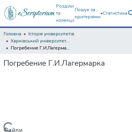
Розділи
Пошук за
та
Статистика
критеріями
колекції
Головна
Історія університетів
Харківський університет (сторінками періодичних видань)
Погребение Г.И.Лагермарка
Погребение Г.И.Лагермарка
Файли