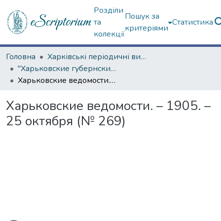
Розділи
Пошук за
та
Статистика
критеріями
колекції
Головна
Харківські періодичні видання
"Харьковские губернские ведомости" (1838–1915 гг.)
Харьковские ведомости. – 1905. – 25 октября (№ 269)
Харьковские ведомости. – 1905. –
25 октября (№ 269)