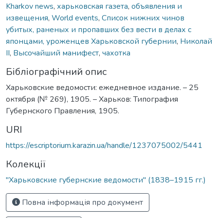
Kharkov news
,
харьковская газета
,
объявления и
извещения
,
World events
,
Список нижних чинов
убитых, раненых и пропавших без вести в делах с
японцами, уроженцев Харьковской губернии
,
Николай
ІІ
,
Высочайший манифест
,
чахотка
Бібліографічний опис
Харьковские ведомости: ежедневное издание. – 25
октября (№ 269), 1905. – Харьков: Типография
Губернского Правления, 1905.
URI
https://escriptorium.karazin.ua/handle/1237075002/5441
Колекції
"Харьковские губернские ведомости" (1838–1915 гг.)
Повна інформація про документ