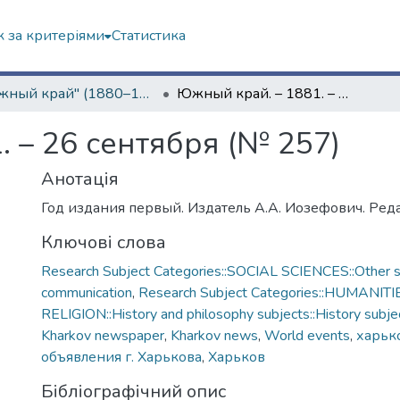
 за критеріями
Статистика
"Южный край" (1880–1919 гг.)
Южный край. – 1881. – 26 сентября (№ 257)
 – 26 сентября (№ 257)
Анотація
Год издания первый. Издатель А.А. Иозефович. Реда
Ключові слова
Research Subject Categories::SOCIAL SCIENCES::Other so
communication
,
Research Subject Categories::HUMANITI
RELIGION::History and philosophy subjects::History subjec
Kharkov newspaper
,
Kharkov news
,
World events
,
харько
объявления г. Харькова
,
Харьков
Бібліографічний опис