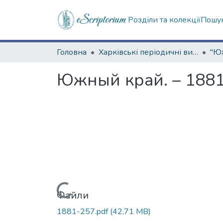
Розділи та колекції
Пошук
Головна
Харківські періодичні видання
Южный край. – 1881.
Вантажиться...
Файли
1881-257.pdf
(42,71 MB)