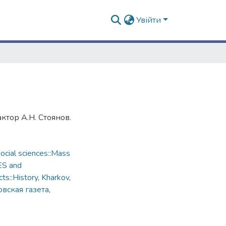
Увійти
ктор А.Н. Стоянов.
cial sciences::Mass
ES and
ts::History
,
Kharkov
,
вская газета
,