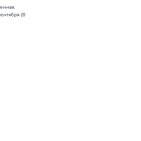
енная,
сентября (8
2