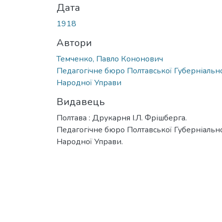
Дата
1918
Автори
Темченко, Павло Кононович
Педагогічне бюро Полтавської Губерніальн
Народної Управи
Видавець
Полтава : Друкарня І.Л. Фрішберга.
Педагогічне бюро Полтавської Губерніальн
Народної Управи.