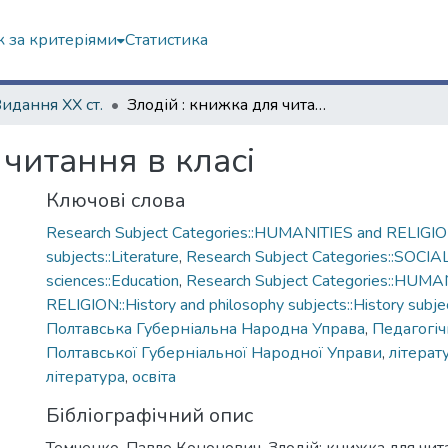
 за критеріями
Статистика
Видання ХХ ст.
Злодій : книжка для читання в класі
 читання в класі
Ключові слова
Research Subject Categories::HUMANITIES and RELIGION
subjects::Literature
,
Research Subject Categories::SOCIA
sciences::Education
,
Research Subject Categories::HUMA
RELIGION::History and philosophy subjects::History subjec
Полтавська Губерніальна Народна Управа
,
Педагогі
Полтавської Губерніальної Народної Управи
,
літерат
література
,
освіта
Бібліографічний опис