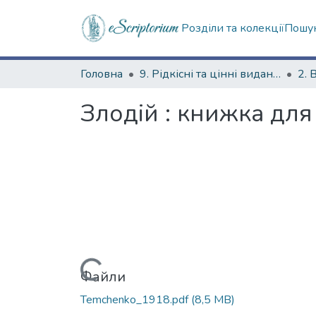
Розділи та колекції
Пошук
Головна
9. Рідкісні та цінні видання
2. 
Злодій : книжка для
Вантажиться...
Файли
Temchenko_1918.pdf
(8,5 MB)