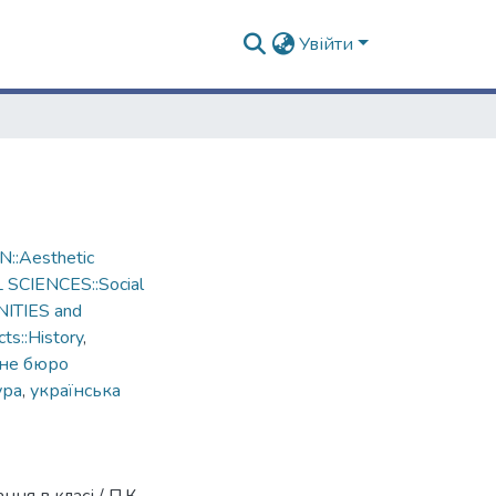
Увійти
::Aesthetic
L SCIENCES::Social
NITIES and
ts::History
,
чне бюро
ура
,
українська