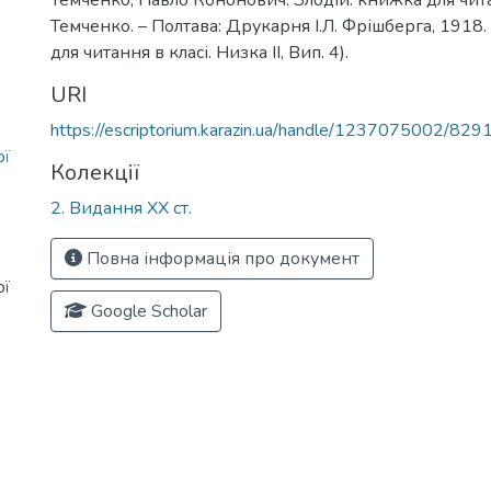
Темченко, Павло Кононович. Злодій: книжка для читан
Темченко. – Полтава: Друкарня І.Л. Фрішберга, 1918. 
для читання в класі. Низка ІІ, Вип. 4).
URI
https://escriptorium.karazin.ua/handle/1237075002/829
ої
Колекції
2. Видання ХХ ст.
Повна інформація про документ
ої
Google Scholar