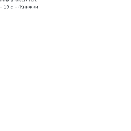
ня в класі / П.К.
– 19 с. – (Книжки
1