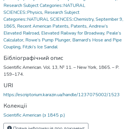
Research Subject Categories::NATURAL
SCIENCES::Physics
,
Research Subject
Categories::NATURAL SCIENCES::Chemistry
,
September 9,
1865
,
Recent American Patents
,
Patents
,
Andrew’s
Elevated Railroad
,
Elevated Railway for Broadway
,
Peale’s
Calculator
,
Rowe’s Pump Plunger
,
Barnard’s Hose and Pipe
Coupling
,
Fitzki’s Ice Sandal
Бібліографічний опис
Scientific American. Vol. 13, № 11. – New York, 1865. – P.
159–174.
URI
https://escriptorium.karazin.ua/handle/1237075002/1523
Колекції
Scientific American (з 1845 р.)
Повна інформація про документ