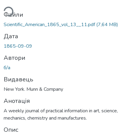
ься...
Файли
Scientific_American_1865_vol_13__11.pdf
(7,64 MB)
Дата
1865-09-09
Автори
б/а
Видавець
New York. Munn & Company
Анотація
A weekly journal of practical information in art, science,
mechanics, chemistry and manufactures.
Опис