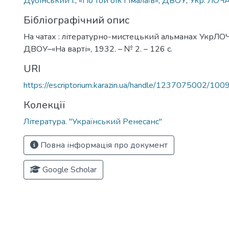
Дубінський I.
,
«По той бік Гімалаїв»
,
ДВОУ
,
Укр. ЛОЧ
Бібліографічний опис
На чатах : літературно-мистецький альманах УкрЛОЧА
ДВОУ–«На варті», 1932. – № 2. – 126 с.
URI
https://escriptorium.karazin.ua/handle/1237075002/100
Колекції
Література. "Український Ренесанс"
Повна інформація про документ
Google Scholar