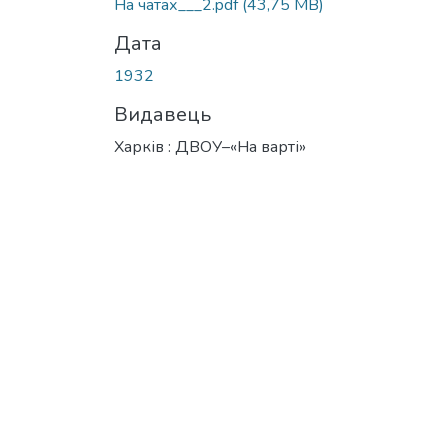
На чатах___2.pdf
(43,75 MB)
Дата
1932
Видавець
Харків : ДВОУ–«На варті»