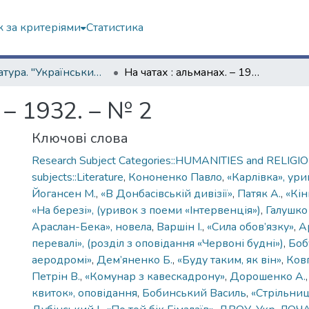
 за критеріями
Статистика
Література. "Український Ренесанс"
На чатах : альманах. – 1932. – № 2
 – 1932. – № 2
Ключові слова
Research Subject Categories::HUMANITIES and RELIGION
subjects::Literature
,
Кононенко Павло
,
«Карлівка», ур
Йогансен М.
,
«В Донбасівській дивізії»
,
Патяк А.
,
«Кі
«На березі», (уривок з поеми «Інтервенція»)
,
Галушко
Араслан-Бека», новела
,
Варшін І.
,
«Сила обов’язку»
,
А
перевалі», (розділ з оповідання «Червоні будні»)
,
Боб
аеродромі»
,
Дем’яненко Б.
,
«Буду таким, як він»
,
Ков
Петрін В.
,
«Комунар з кавескадрону»
,
Дорошенко А.
квиток», оповідання
,
Бобинський Василь
,
«Стрільниц