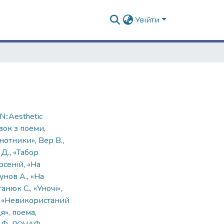
Увійти
::Aesthetic
ивок з поеми
,
ннотники»
,
Вер В.
,
 Д.
,
«Табор
рсеній
,
«На
унов А.
,
«На
ганюк С.
,
«Уночі»
,
,
«Невикористаний
я», поема
,