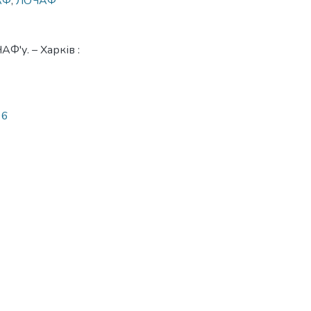
АФ
,
ЛОЧАФ
Ф'у. – Харків :
96