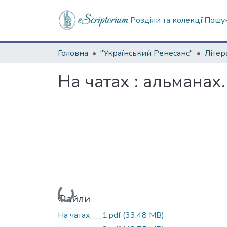
Розділи та колекції
Пошук
Головна
"Український Ренесанс"
На чатах : альманах.
Вантажиться...
Файли
На чатах___1.pdf
(33,48 MB)